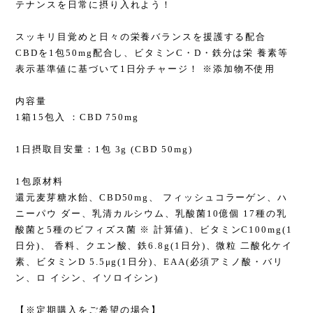
テナンスを日常に摂り入れよう！
スッキリ目覚めと日々の栄養バランスを援護する配合
CBDを1包50mg配合し、ビタミンC・D・鉄分は栄 養素等
表示基準値に基づいて1日分チャージ！ ※添加物不使用
内容量
1箱15包入 ：CBD 750mg
1日摂取目安量：1包 3g (CBD 50mg)
1包原材料
還元麦芽糖水飴、CBD50mg、 フィッシュコラーゲン、ハ
ニーパウ ダー、乳清カルシウム、乳酸菌10億個 17種の乳
酸菌と5種のビフィズス菌 ※ 計算値)、ビタミンC100mg(1
日分)、 香料、クエン酸、鉄6.8g(1日分)、微粒 二酸化ケイ
素、ビタミンD 5.5μg(1日分)、EAA(必須アミノ酸・バリ
ン、ロ イシン、イソロイシン)
【※定期購入をご希望の場合】